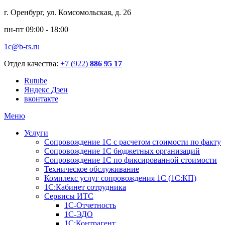
г. Оренбург, ул. Комсомольская, д. 26
пн-пт 09:00 - 18:00
1c@b-rs.ru
Отдел качества:
+7 (922)
886 95 17
Rutube
Яндекс Дзен
вконтакте
Меню
Услуги
Сопровождение 1С с расчетом стоимости по факту
Сопровождение 1С бюджетных организаций
Сопровождение 1С по фиксированной стоимости
Техническое обслуживание
Комплекс услуг сопровождения 1С (1С:КП)
1С:Кабинет сотрудника
Сервисы ИТС
1С-Отчетность
1С-ЭДО
1С:Контрагент