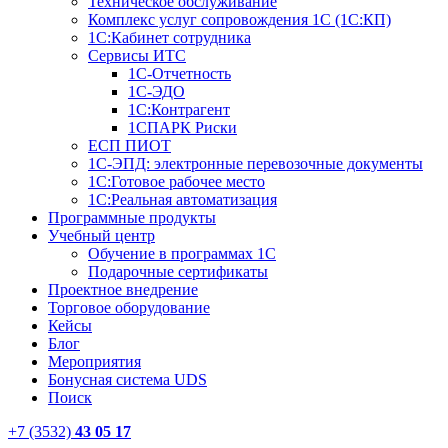
Техническое обслуживание
Комплекс услуг сопровождения 1С (1С:КП)
1С:Кабинет сотрудника
Сервисы ИТС
1С-Отчетность
1С-ЭДО
1С:Контрагент
1СПАРК Риски
ЕСП ПИОТ
1С-ЭПД: электронные перевозочные документы
1С:Готовое рабочее место
1С:Реальная автоматизация
Программные продукты
Учебный центр
Обучение в программах 1С
Подарочные сертификаты
Проектное внедрение
Торговое оборудование
Кейсы
Блог
Мероприятия
Бонусная система UDS
Поиск
+7 (3532)
43 05 17