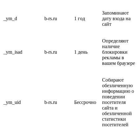
Запоминают
_ym_d
b-rs.ru
1 год
дату входа на
сайт
Определяют
наличие
_ym_isad
b-rs.ru
1 день
блокировки
рекламы в
вашем браузере
Собирают
обезличенную
информацию о
поведении
_ym_uid
b-rs.ru
Бессрочно
посетителя
сайта и
обезличенной
статистики
посетителей