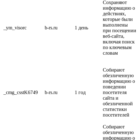
Сохраняют
информацию о
действиях,
которые были
выполнены
_ym_visorc
b-rs.ru
1 день
при посещении
веб-сайта,
включая поиск
по ключевым
словам
Собирают
обезличенную
информацию о
поведении
_cmg_csstK6749
b-rs.ru
1 год
посетителя
сайта и
обезличенной
статистики
посетителей
Собирают
обезличенную
информацию о