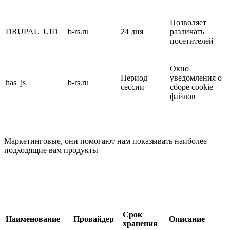
Позволяет
DRUPAL_UID
b-rs.ru
24 дня
различать
посетителей
Окно
Период
уведомления о
has_js
b-rs.ru
сессии
сборе cookie
файлов
Маркетинговые, они помогают нам показывать наиболее
подходящие вам продукты
Срок
Наименование
Провайдер
Описание
хранения