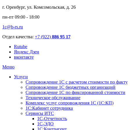
г. Оренбург, ул. Комсомольская, д. 26
пн-пт 09:00 - 18:00
1c@b-rs.ru
Отдел качества:
+7 (922)
886 95 17
Rutube
Яндекс Дзен
вконтакте
Меню
Услуги
Сопровождение 1С с расчетом стоимости по факту
Сопровождение 1С бюджетных организаций
Сопровождение 1С по фиксированной стоимости
Техническое обслуживание
Комплекс услуг сопровождения 1С (1С:КП)
1С:Кабинет сотрудника
Сервисы ИТС
1С-Отчетность
1С-ЭДО
1С:Контрагент