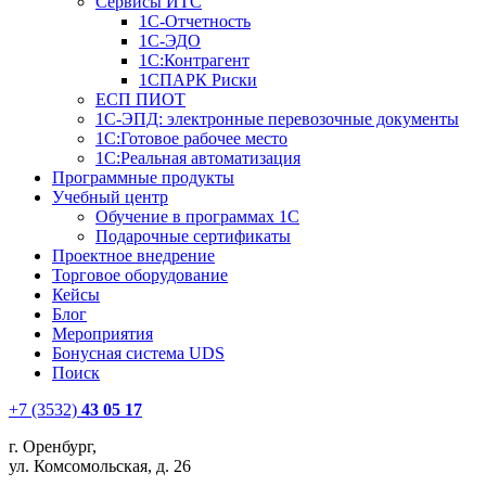
Сервисы ИТС
1С-Отчетность
1С-ЭДО
1С:Контрагент
1СПАРК Риски
ЕСП ПИОТ
1С-ЭПД: электронные перевозочные документы
1С:Готовое рабочее место
1С:Реальная автоматизация
Программные продукты
Учебный центр
Обучение в программах 1С
Подарочные сертификаты
Проектное внедрение
Торговое оборудование
Кейсы
Блог
Мероприятия
Бонусная система UDS
Поиск
+7 (3532)
43 05 17
г. Оренбург,
ул. Комсомольская, д. 26