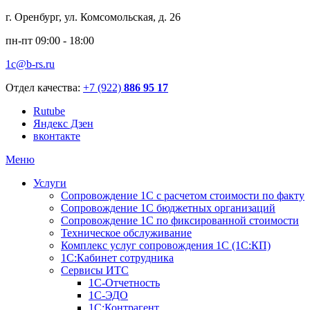
г. Оренбург, ул. Комсомольская, д. 26
пн-пт 09:00 - 18:00
1c@b-rs.ru
Отдел качества:
+7 (922)
886 95 17
Rutube
Яндекс Дзен
вконтакте
Меню
Услуги
Сопровождение 1С с расчетом стоимости по факту
Сопровождение 1С бюджетных организаций
Сопровождение 1С по фиксированной стоимости
Техническое обслуживание
Комплекс услуг сопровождения 1С (1С:КП)
1С:Кабинет сотрудника
Сервисы ИТС
1С-Отчетность
1С-ЭДО
1С:Контрагент