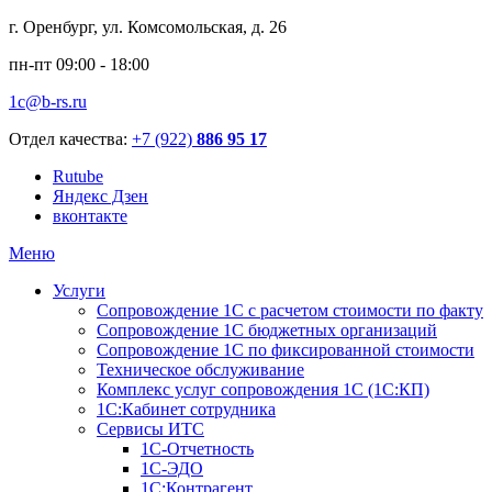
г. Оренбург, ул. Комсомольская, д. 26
пн-пт 09:00 - 18:00
1c@b-rs.ru
Отдел качества:
+7 (922)
886 95 17
Rutube
Яндекс Дзен
вконтакте
Меню
Услуги
Сопровождение 1С с расчетом стоимости по факту
Сопровождение 1С бюджетных организаций
Сопровождение 1С по фиксированной стоимости
Техническое обслуживание
Комплекс услуг сопровождения 1С (1С:КП)
1С:Кабинет сотрудника
Сервисы ИТС
1С-Отчетность
1С-ЭДО
1С:Контрагент