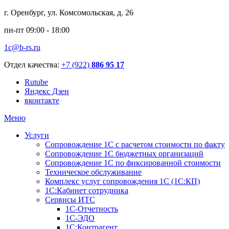
г. Оренбург, ул. Комсомольская, д. 26
пн-пт 09:00 - 18:00
1c@b-rs.ru
Отдел качества:
+7 (922)
886 95 17
Rutube
Яндекс Дзен
вконтакте
Меню
Услуги
Сопровождение 1С с расчетом стоимости по факту
Сопровождение 1С бюджетных организаций
Сопровождение 1С по фиксированной стоимости
Техническое обслуживание
Комплекс услуг сопровождения 1С (1С:КП)
1С:Кабинет сотрудника
Сервисы ИТС
1С-Отчетность
1С-ЭДО
1С:Контрагент