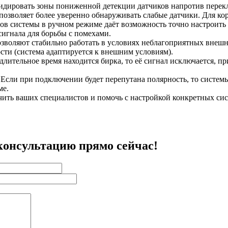
видировать зоны пониженной детекции датчиков напротив перек
 позволяет более уверенно обнаруживать слабые датчики. Для ко
ов системы в ручном режиме даёт возможность точно настроить 
игнала для борьбы с помехами.
зволяют стабильно работать в условиях неблагоприятных внешн
сти (система адаптируется к внешним условиям).
ительное время находится бирка, то её сигнал исключается, пр
 Если при подключении будет перепутана полярность, то систе
ме.
чить ваших специалистов и помочь с настройкой конкретных сис
консультацию прямо сейчас!