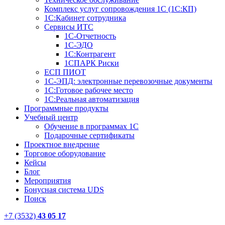
Комплекс услуг сопровождения 1С (1С:КП)
1С:Кабинет сотрудника
Сервисы ИТС
1С-Отчетность
1С-ЭДО
1С:Контрагент
1СПАРК Риски
ЕСП ПИОТ
1С-ЭПД: электронные перевозочные документы
1С:Готовое рабочее место
1С:Реальная автоматизация
Программные продукты
Учебный центр
Обучение в программах 1С
Подарочные сертификаты
Проектное внедрение
Торговое оборудование
Кейсы
Блог
Мероприятия
Бонусная система UDS
Поиск
+7 (3532)
43 05 17