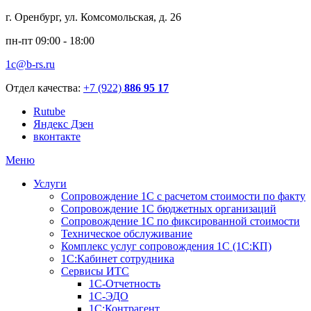
г. Оренбург, ул. Комсомольская, д. 26
пн-пт 09:00 - 18:00
1c@b-rs.ru
Отдел качества:
+7 (922)
886 95 17
Rutube
Яндекс Дзен
вконтакте
Меню
Услуги
Сопровождение 1С с расчетом стоимости по факту
Сопровождение 1С бюджетных организаций
Сопровождение 1С по фиксированной стоимости
Техническое обслуживание
Комплекс услуг сопровождения 1С (1С:КП)
1С:Кабинет сотрудника
Сервисы ИТС
1С-Отчетность
1С-ЭДО
1С:Контрагент