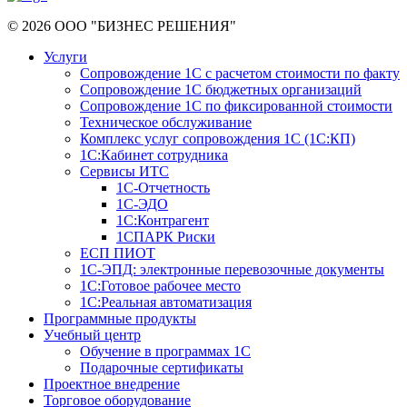
© 2026 ООО "БИЗНЕС РЕШЕНИЯ"
Услуги
Сопровождение 1С с расчетом стоимости по факту
Сопровождение 1С бюджетных организаций
Сопровождение 1С по фиксированной стоимости
Техническое обслуживание
Комплекс услуг сопровождения 1С (1С:КП)
1С:Кабинет сотрудника
Сервисы ИТС
1С-Отчетность
1С-ЭДО
1С:Контрагент
1СПАРК Риски
ЕСП ПИОТ
1С-ЭПД: электронные перевозочные документы
1С:Готовое рабочее место
1С:Реальная автоматизация
Программные продукты
Учебный центр
Обучение в программах 1С
Подарочные сертификаты
Проектное внедрение
Торговое оборудование