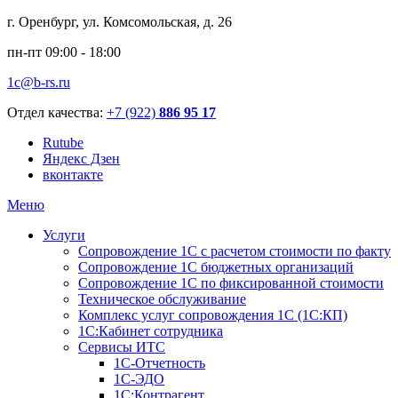
г. Оренбург, ул. Комсомольская, д. 26
пн-пт 09:00 - 18:00
1c@b-rs.ru
Отдел качества:
+7 (922)
886 95 17
Rutube
Яндекс Дзен
вконтакте
Меню
Услуги
Сопровождение 1С с расчетом стоимости по факту
Сопровождение 1С бюджетных организаций
Сопровождение 1С по фиксированной стоимости
Техническое обслуживание
Комплекс услуг сопровождения 1С (1С:КП)
1С:Кабинет сотрудника
Сервисы ИТС
1С-Отчетность
1С-ЭДО
1С:Контрагент