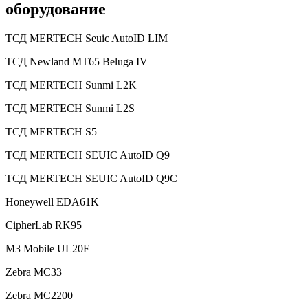
оборудование
ТСД MERTECH Seuic AutoID LIM
ТСД Newland MT65 Beluga IV
ТСД MERTECH Sunmi L2K
ТСД MERTECH Sunmi L2S
ТСД MERTECH S5
ТСД MERTECH SEUIC AutoID Q9
ТСД MERTECH SEUIC AutoID Q9C
Honeywell EDA61K
CipherLab RK95
M3 Mobile UL20F
Zebra MC33
Zebra МС2200