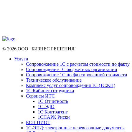
© 2026 ООО "БИЗНЕС РЕШЕНИЯ"
Услуги
Сопровождение 1С с расчетом стоимости по факту
Сопровождение 1С бюджетных организаций
Сопровождение 1С по фиксированной стоимости
Техническое обслуживание
Комплекс услуг сопровождения 1С (1С:КП)
1С:Кабинет сотрудника
Сервисы ИТС
1С-Отчетность
1С-ЭДО
1С:Контрагент
1СПАРК Риски
ЕСП ПИОТ
1С-ЭПД: электронные перевозочные документы