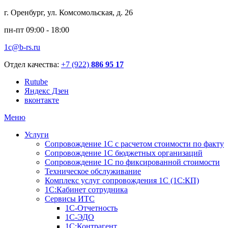
г. Оренбург, ул. Комсомольская, д. 26
пн-пт 09:00 - 18:00
1c@b-rs.ru
Отдел качества:
+7 (922)
886 95 17
Rutube
Яндекс Дзен
вконтакте
Меню
Услуги
Сопровождение 1С с расчетом стоимости по факту
Сопровождение 1С бюджетных организаций
Сопровождение 1С по фиксированной стоимости
Техническое обслуживание
Комплекс услуг сопровождения 1С (1С:КП)
1С:Кабинет сотрудника
Сервисы ИТС
1С-Отчетность
1С-ЭДО
1С:Контрагент