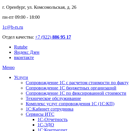
г. Оренбург, ул. Комсомольская, д. 26
пн-пт 09:00 - 18:00
1c@b-rs.ru
Отдел качества:
+7 (922)
886 95 17
Rutube
Яндекс Дзен
вконтакте
Меню
Услуги
Сопровождение 1С с расчетом стоимости по факту
Сопровождение 1С бюджетных организаций
Сопровождение 1С по фиксированной стоимости
Техническое обслуживание
Комплекс услуг сопровождения 1С (1С:КП)
1С:Кабинет сотрудника
Сервисы ИТС
1С-Отчетность
1С-ЭДО
1С:Контрагент