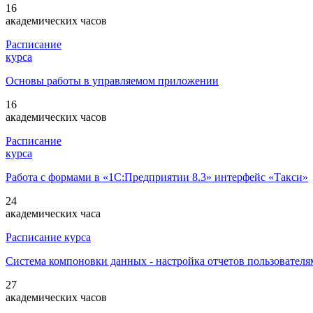
16
академических часов
Расписание
курса
Основы работы в управляемом приложении
16
академических часов
Расписание
курса
Работа с формами в «1С:Предприятии 8.3» интерфейс «Такси»
24
академических часа
Расписание курса
Система компоновки данных - настройка отчетов пользовател
27
академических часов