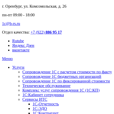
г. Оренбург, ул. Комсомольская, д. 26
пн-пт 09:00 - 18:00
1c@b-rs.ru
Отдел качества:
+7 (922)
886 95 17
Rutube
Яндекс Дзен
вконтакте
Меню
Услуги
Сопровождение 1С с расчетом стоимости по факту
Сопровождение 1С бюджетных организаций
Сопровождение 1С по фиксированной стоимости
Техническое обслуживание
Комплекс услуг сопровождения 1С (1С:КП)
1С:Кабинет сотрудника
Сервисы ИТС
1С-Отчетность
1С-ЭДО
1С:Контрагент