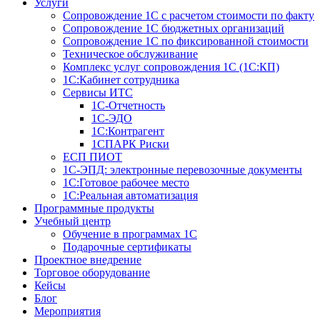
Услуги
Сопровождение 1С с расчетом стоимости по факту
Сопровождение 1С бюджетных организаций
Сопровождение 1С по фиксированной стоимости
Техническое обслуживание
Комплекс услуг сопровождения 1С (1С:КП)
1С:Кабинет сотрудника
Сервисы ИТС
1С-Отчетность
1С-ЭДО
1С:Контрагент
1СПАРК Риски
ЕСП ПИОТ
1С-ЭПД: электронные перевозочные документы
1С:Готовое рабочее место
1С:Реальная автоматизация
Программные продукты
Учебный центр
Обучение в программах 1С
Подарочные сертификаты
Проектное внедрение
Торговое оборудование
Кейсы
Блог
Мероприятия