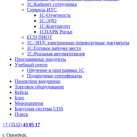
1С:Кабинет сотрудника
Сервисы ИТС
1С-Отчетность
1С-ЭДО
1С:Контрагент
1СПАРК Риски
ЕСП ПИОТ
1С-ЭПД: электронные перевозочные документы
1С:Готовое рабочее место
1С:Реальная автоматизация
Программные продукты
Учебный центр
Обучение в программах 1С
Подарочные сертификаты
Проектное внедрение
Торговое оборудование
Кейсы
Блог
Мероприятия
Бонусная система UDS
Поиск
+7 (3532)
43 05 17
г. Оренбург,