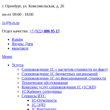
г. Оренбург, ул. Комсомольская, д. 26
пн-пт 09:00 - 18:00
1c@b-rs.ru
Отдел качества:
+7 (922)
886 95 17
Rutube
Яндекс Дзен
вконтакте
Меню
Услуги
Сопровождение 1С с расчетом стоимости по факту
Сопровождение 1С бюджетных организаций
Сопровождение 1С по фиксированной стоимости
Техническое обслуживание
Комплекс услуг сопровождения 1С (1С:КП)
1С:Кабинет сотрудника
Сервисы ИТС
1С-Отчетность
1С-ЭДО
1С:Контрагент