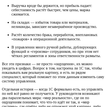
Выручка вроде бы держится, но прибыль падает:
себестоимость растёт быстрее, чем цены, маржа
сжимается.
На складах — избыток товара или материалов,
неликвиды, зависшее незавершённое производство.
Растёт количество брака, переработок, внеплановых
«пожаров» в операционной деятельности.
В управлении много ручной работы, дублирующих
функций и «героизма» сотрудников, но при этом нет
чётких регламентов и зоны ответственности размыты.
Все эти признаки — не просто «ощущения», их можно
увидеть в цифрах. Вопрос в том, настроена ли 1С так, чтобы
показывать вам реальную картину, и есть ли рядом
специалист, который поможет по этим данным изменить саму
систему управления.
Отдельная история — когда 1С формально есть, но управлять
по ней всё равно не получается. У руководителя возникают
два параллельных мира: «мир реальности», где он по
ощущениям понимает, что что‑то идёт не так, и «мир
системы», где отчёты либо не отражают этой картины, либо