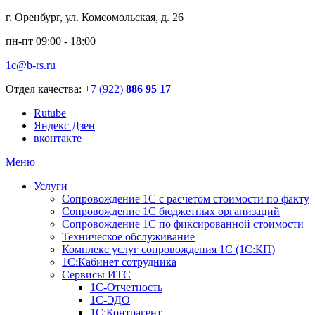
г. Оренбург, ул. Комсомольская, д. 26
пн-пт 09:00 - 18:00
1c@b-rs.ru
Отдел качества:
+7 (922)
886 95 17
Rutube
Яндекс Дзен
вконтакте
Меню
Услуги
Сопровождение 1С с расчетом стоимости по факту
Сопровождение 1С бюджетных организаций
Сопровождение 1С по фиксированной стоимости
Техническое обслуживание
Комплекс услуг сопровождения 1С (1С:КП)
1С:Кабинет сотрудника
Сервисы ИТС
1С-Отчетность
1С-ЭДО
1С:Контрагент