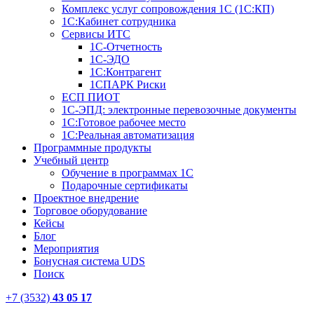
Комплекс услуг сопровождения 1С (1С:КП)
1С:Кабинет сотрудника
Сервисы ИТС
1С-Отчетность
1С-ЭДО
1С:Контрагент
1СПАРК Риски
ЕСП ПИОТ
1С-ЭПД: электронные перевозочные документы
1С:Готовое рабочее место
1С:Реальная автоматизация
Программные продукты
Учебный центр
Обучение в программах 1С
Подарочные сертификаты
Проектное внедрение
Торговое оборудование
Кейсы
Блог
Мероприятия
Бонусная система UDS
Поиск
+7 (3532)
43 05 17