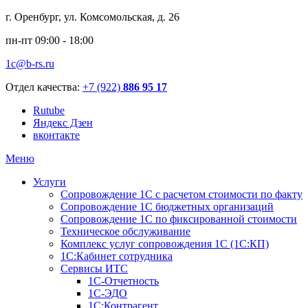
г. Оренбург, ул. Комсомольская, д. 26
пн-пт 09:00 - 18:00
1c@b-rs.ru
Отдел качества:
+7 (922)
886 95 17
Rutube
Яндекс Дзен
вконтакте
Меню
Услуги
Сопровождение 1С с расчетом стоимости по факту
Сопровождение 1С бюджетных организаций
Сопровождение 1С по фиксированной стоимости
Техническое обслуживание
Комплекс услуг сопровождения 1С (1С:КП)
1С:Кабинет сотрудника
Сервисы ИТС
1С-Отчетность
1С-ЭДО
1С:Контрагент