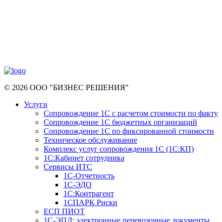
© 2026 ООО "БИЗНЕС РЕШЕНИЯ"
Услуги
Сопровождение 1С с расчетом стоимости по факту
Сопровождение 1С бюджетных организаций
Сопровождение 1С по фиксированной стоимости
Техническое обслуживание
Комплекс услуг сопровождения 1С (1С:КП)
1С:Кабинет сотрудника
Сервисы ИТС
1С-Отчетность
1С-ЭДО
1С:Контрагент
1СПАРК Риски
ЕСП ПИОТ
1С-ЭПД: электронные перевозочные документы