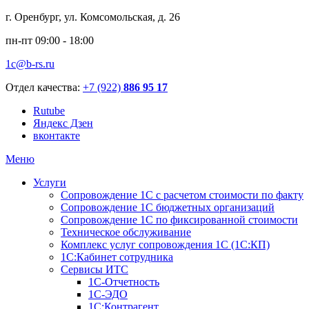
г. Оренбург, ул. Комсомольская, д. 26
пн-пт 09:00 - 18:00
1c@b-rs.ru
Отдел качества:
+7 (922)
886 95 17
Rutube
Яндекс Дзен
вконтакте
Меню
Услуги
Сопровождение 1С с расчетом стоимости по факту
Сопровождение 1С бюджетных организаций
Сопровождение 1С по фиксированной стоимости
Техническое обслуживание
Комплекс услуг сопровождения 1С (1С:КП)
1С:Кабинет сотрудника
Сервисы ИТС
1С-Отчетность
1С-ЭДО
1С:Контрагент