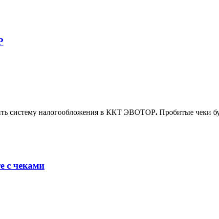
Р
енить систему налогообложения в ККТ ЭВОТОР
.
Пробитые чеки б
е с чеками