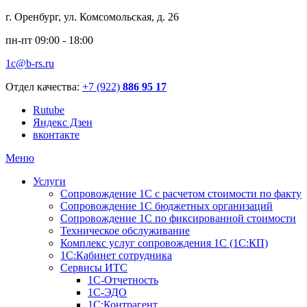
г. Оренбург, ул. Комсомольская, д. 26
пн-пт 09:00 - 18:00
1c@b-rs.ru
Отдел качества:
+7 (922)
886 95 17
Rutube
Яндекс Дзен
вконтакте
Меню
Услуги
Сопровождение 1С с расчетом стоимости по факту
Сопровождение 1С бюджетных организаций
Сопровождение 1С по фиксированной стоимости
Техническое обслуживание
Комплекс услуг сопровождения 1С (1С:КП)
1С:Кабинет сотрудника
Сервисы ИТС
1С-Отчетность
1С-ЭДО
1С:Контрагент