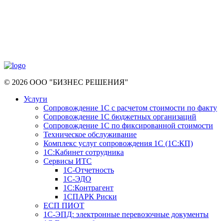
© 2026 ООО "БИЗНЕС РЕШЕНИЯ"
Услуги
Сопровождение 1С с расчетом стоимости по факту
Сопровождение 1С бюджетных организаций
Сопровождение 1С по фиксированной стоимости
Техническое обслуживание
Комплекс услуг сопровождения 1С (1С:КП)
1С:Кабинет сотрудника
Сервисы ИТС
1С-Отчетность
1С-ЭДО
1С:Контрагент
1СПАРК Риски
ЕСП ПИОТ
1С-ЭПД: электронные перевозочные документы