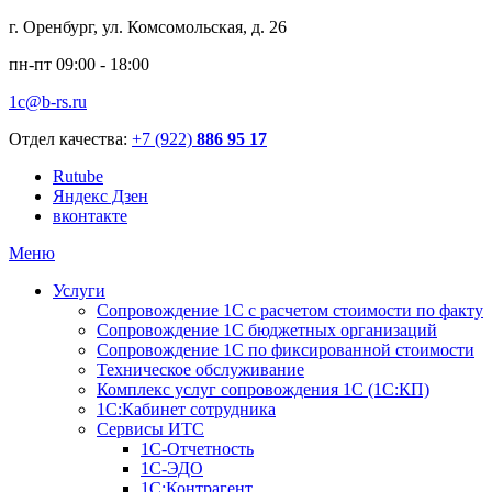
г. Оренбург, ул. Комсомольская, д. 26
пн-пт 09:00 - 18:00
1c@b-rs.ru
Отдел качества:
+7 (922)
886 95 17
Rutube
Яндекс Дзен
вконтакте
Меню
Услуги
Сопровождение 1С с расчетом стоимости по факту
Сопровождение 1С бюджетных организаций
Сопровождение 1С по фиксированной стоимости
Техническое обслуживание
Комплекс услуг сопровождения 1С (1С:КП)
1С:Кабинет сотрудника
Сервисы ИТС
1С-Отчетность
1С-ЭДО
1С:Контрагент